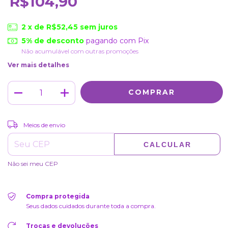
R$104,90
2
x de
R$52,45
sem juros
5% de desconto
pagando com Pix
Não acumulável com outras promoções
Ver mais detalhes
ALTERAR CEP
Entregas para o CEP:
Meios de envio
CALCULAR
Não sei meu CEP
Compra protegida
Seus dados cuidados durante toda a compra.
Trocas e devoluções