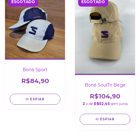
ESGOTADO
ESGOTADO
Boné Sport
R$84,90
Boné SoulTri Bege
R$104,90
ESPIAR
2
x de
R$52,45
sem juros
ESPIAR