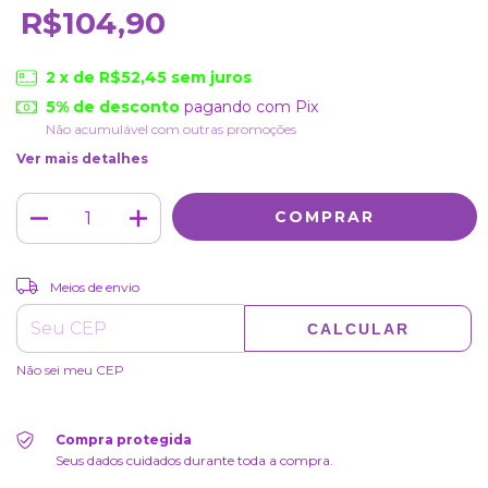
R$104,90
2
x de
R$52,45
sem juros
5% de desconto
pagando com Pix
Não acumulável com outras promoções
Ver mais detalhes
ALTERAR CEP
Entregas para o CEP:
Meios de envio
CALCULAR
Não sei meu CEP
Compra protegida
Seus dados cuidados durante toda a compra.