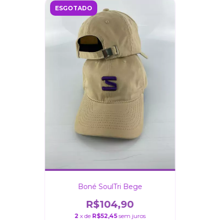
ESGOTADO
Boné SoulTri Bege
R$104,90
2
x de
R$52,45
sem juros