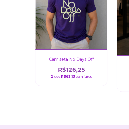
Camiseta No Days Off
R$126,25
2
x de
R$63,13
sem juros