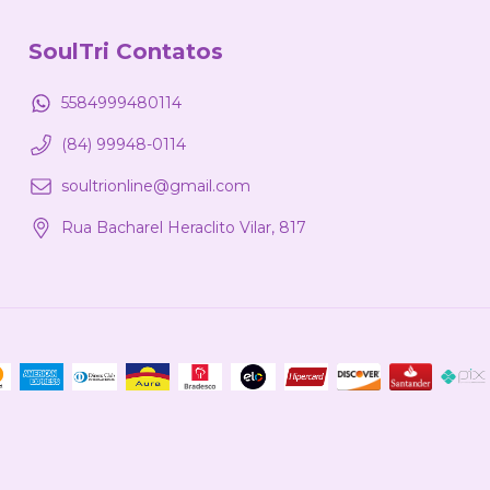
SoulTri Contatos
5584999480114
(84) 99948-0114
soultrionline@gmail.com
Rua Bacharel Heraclito Vilar, 817