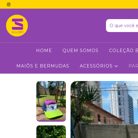
HOME
QUEM SOMOS
COLEÇÃO B
MAIÔS E BERMUDAS
ACESSÓRIOS
PA