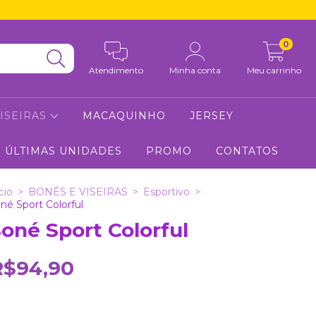
0
Atendimento
Minha conta
Meu carrinho
VISEIRAS
MACAQUINHO
JERSEY
ÚLTIMAS UNIDADES
PROMO
CONTATOS
cio
>
BONÉS E VISEIRAS
>
Esportivo
>
né Sport Colorful
oné Sport Colorful
R$94,90