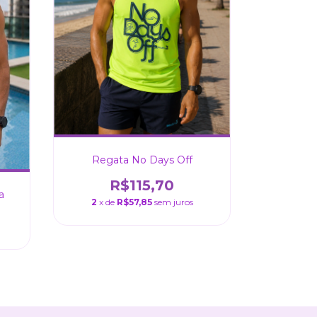
Regata No Days Off
R$115,70
a
2
x de
R$57,85
sem juros