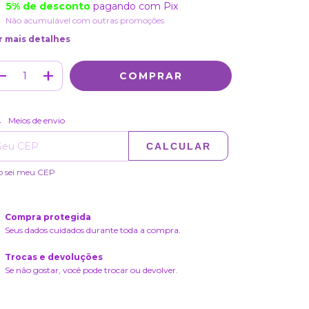
5% de desconto
pagando com Pix
Não acumulável com outras promoções
r mais detalhes
ALTERAR CEP
regas para o CEP:
Meios de envio
CALCULAR
o sei meu CEP
Compra protegida
Seus dados cuidados durante toda a compra.
Trocas e devoluções
Se não gostar, você pode trocar ou devolver.