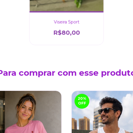
Viseira Sport
R$80,00
Para comprar com esse produt
20
%
OFF